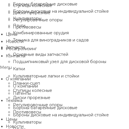
Бороны батарейные дисковые
Ступицы колесные
Бороны дисковые на индивидуальной стойке
Диски прорезные
Культиваторы
Регулировочные опоры
Плуги
Противовесы
Комбинированные орудия
Цены
Техника для виноградников и садов
Новости
Запчасти
Росагролизинг
Основные виды запчастей
Контакты
Подшипниковый узел для дисковой бороны
Menu
Катки
Культиваторные лапки и стойки
О компании
Планки-сцеп
О компании
Ступицы колесные
Патенты
Диски прорезные
Техника
Регулировочные опоры
Бороны батарейные дисковые
Противовесы
Бороны дисковые на индивидуальной стойке
Цены
Культиваторы
Новости