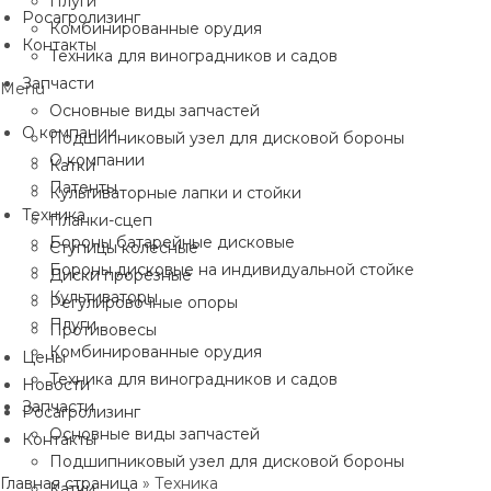
Плуги
Росагролизинг
Комбинированные орудия
Контакты
Техника для виноградников и садов
Запчасти
Menu
Основные виды запчастей
О компании
Подшипниковый узел для дисковой бороны
О компании
Катки
Патенты
Культиваторные лапки и стойки
Техника
Планки-сцеп
Бороны батарейные дисковые
Ступицы колесные
Бороны дисковые на индивидуальной стойке
Диски прорезные
Культиваторы
Регулировочные опоры
Плуги
Противовесы
Комбинированные орудия
Цены
Техника для виноградников и садов
Новости
Запчасти
Росагролизинг
Основные виды запчастей
Контакты
Подшипниковый узел для дисковой бороны
Главная страница
»
Техника
Катки