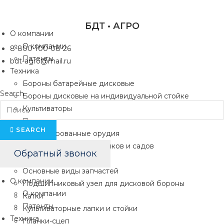
Перейти
к
БДТ • АГРО
содержимому
О компании
О компании
8-800-100-08-26
Патенты
bdt-agro@mail.ru
Техника
Бороны батарейные дисковые
Search
Бороны дисковые на индивидуальной стойке
Культиваторы
Плуги
SEARCH
Комбинированные орудия
Техника для виноградников и садов
Обратный звонок
Запчасти
Основные виды запчастей
О компании
Подшипниковый узел для дисковой бороны
О компании
Катки
Патенты
Культиваторные лапки и стойки
Техника
Планки-сцеп