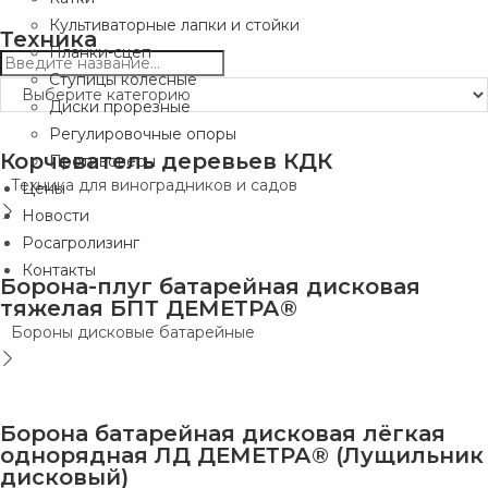
Культиваторные лапки и стойки
Техника
Планки-сцеп
Ступицы колесные
Диски прорезные
Регулировочные опоры
Корчеватель деревьев КДК
Противовесы
Техника для виноградников и садов
Цены
Новости
Росагролизинг
Контакты
Борона-плуг батарейная дисковая
тяжелая БПТ ДЕМЕТРА®
Бороны дисковые батарейные
Борона батарейная дисковая лёгкая
однорядная ЛД ДЕМЕТРА® (Лущильник
дисковый)