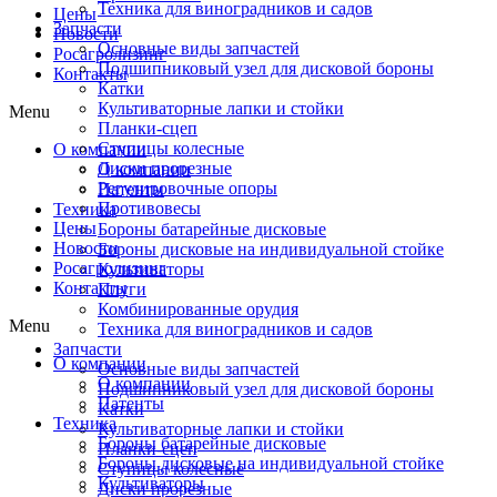
Техника для виноградников и садов
Цены
Запчасти
Новости
Основные виды запчастей
Росагролизинг
Подшипниковый узел для дисковой бороны
Контакты
Катки
Культиваторные лапки и стойки
Menu
Планки-сцеп
Ступицы колесные
О компании
Диски прорезные
О компании
Регулировочные опоры
Патенты
Противовесы
Техника
Цены
Бороны батарейные дисковые
Новости
Бороны дисковые на индивидуальной стойке
Росагролизинг
Культиваторы
Контакты
Плуги
Комбинированные орудия
Menu
Техника для виноградников и садов
Запчасти
О компании
Основные виды запчастей
О компании
Подшипниковый узел для дисковой бороны
Патенты
Катки
Техника
Культиваторные лапки и стойки
Бороны батарейные дисковые
Планки-сцеп
Бороны дисковые на индивидуальной стойке
Ступицы колесные
Культиваторы
Диски прорезные