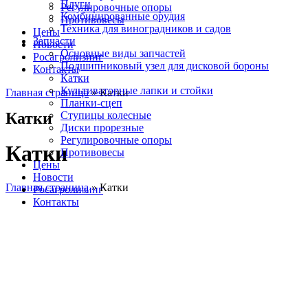
Плуги
Регулировочные опоры
Комбинированные орудия
Противовесы
Техника для виноградников и садов
Цены
Запчасти
Новости
Основные виды запчастей
Росагролизинг
Подшипниковый узел для дисковой бороны
Контакты
Катки
Культиваторные лапки и стойки
Главная страница
»
Катки
Планки-сцеп
Катки
Ступицы колесные
Диски прорезные
Регулировочные опоры
Катки
Противовесы
Цены
Новости
Главная страница
»
Катки
Росагролизинг
Контакты