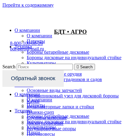
Перейти к содержимому
О компании
БДТ • АГРО
О компании
Патенты
8-800-100-08-26
Техника
bdt-agro@mail.ru
Бороны батарейные дисковые
Бороны дисковые на индивидуальной стойке
Культиваторы
Search
Search
Плуги
Комбинированные орудия
Обратный звонок
Техника для виноградников и садов
Запчасти
Основные виды запчастей
О компании
Подшипниковый узел для дисковой бороны
О компании
Катки
Патенты
Культиваторные лапки и стойки
Техника
Планки-сцеп
Бороны батарейные дисковые
Ступицы колесные
Бороны дисковые на индивидуальной стойке
Диски прорезные
Культиваторы
Регулировочные опоры
Плуги
Противовесы