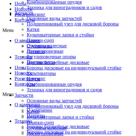
Комбинированные орудия
Цены
Техника для виноградников и садов
Новости
Запчасти
Росагролизинг
Основные виды запчастей
Контакты
Подшипниковый узел для дисковой бороны
Катки
Menu
Культиваторные лапки и стойки
Планки-сцеп
О компании
Ступицы колесные
О компании
Диски прорезные
Патенты
Регулировочные опоры
Техника
Противовесы
Бороны батарейные дисковые
Цены
Бороны дисковые на индивидуальной стойке
Новости
Культиваторы
Росагролизинг
Плуги
Контакты
Комбинированные орудия
Техника для виноградников и садов
Menu
Запчасти
Основные виды запчастей
О компании
Подшипниковый узел для дисковой бороны
О компании
Катки
Патенты
Культиваторные лапки и стойки
Техника
Планки-сцеп
Бороны батарейные дисковые
Ступицы колесные
Бороны дисковые на индивидуальной стойке
Диски прорезные