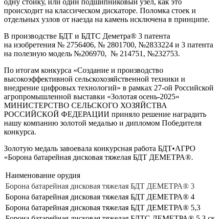
одну стойку, или один подшипниковый узел, как это
происходит на классическом дискаторе. Поломка стоек и
отдельных узлов от наезда на камень исключена в принципе.
В производстве БДТ и БДТС Деметра® 3 патента
на изобретения № 2756406, № 2801700, №2833224 и 3 патента
на полезную модель №206970, № 214751, №232753.
По итогам конкурса «Создание и производство
высокоэффективной сельскохозяйственной техники и
внедрение цифровых технологий» в рамках 27-ой Российской
агропромышленной выставки «Золотая осень-2025»
МИНИСТЕРСТВО СЕЛЬСКОГО ХОЗЯЙСТВА
РОССИЙСКОЙ ФЕДЕРАЦИИ приняло решение наградить
нашу компанию золотой медалью и дипломом Победителя
конкурса.
Золотую медаль завоевала конкурсная работа БДТ•АГРО
«Борона батарейная дисковая тяжелая БДТ ДЕМЕТРА®.
Наименование орудия
Борона батарейная дисковая тяжелая БДТ ДЕМЕТРА® 3
Борона батарейная дисковая тяжелая БДТ ДЕМЕТРА® 4
Борона батарейная дисковая тяжелая БДТ ДЕМЕТРА® 5,3
Борона батарейная дисковая тяжелая БДТС ДЕМЕТРА® 5,3 скл