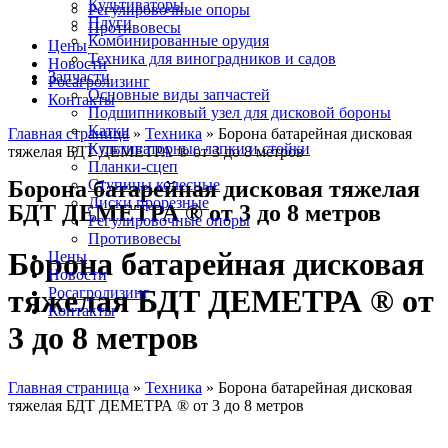
Культиваторы
Регулировочные опоры
Плуги
Противовесы
Комбинированные орудия
Цены
Техника для виноградников и садов
Новости
Запчасти
Росагролизинг
Основные виды запчастей
Контакты
Подшипниковый узел для дисковой бороны
Катки
Главная страница
»
Техника
»
Борона батарейная дисковая
Культиваторные лапки и стойки
тяжелая БДТ ДЕМЕТРА ® от 3 до 8 метров
Планки-сцеп
Борона батарейная дисковая тяжелая
Ступицы колесные
Диски прорезные
БДТ ДЕМЕТРА ® от 3 до 8 метров
Регулировочные опоры
Противовесы
Борона батарейная дисковая
Цены
Новости
тяжелая БДТ ДЕМЕТРА ® от
Росагролизинг
Контакты
3 до 8 метров
Главная страница
»
Техника
»
Борона батарейная дисковая
тяжелая БДТ ДЕМЕТРА ® от 3 до 8 метров