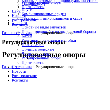
Бороны дисковые на индивидуальной стойке
Регулировочные опоры
Культиваторы
Противовесы
Плуги
Цены
Комбинированные орудия
Новости
Техника для виноградников и садов
Росагролизинг
Запчасти
Контакты
Основные виды запчастей
Подшипниковый узел для дисковой бороны
Главная страница
»
Регулировочные опоры
Катки
Культиваторные лапки и стойки
Регулировочные опоры
Планки-сцеп
Ступицы колесные
Регулировочные опоры
Диски прорезные
Регулировочные опоры
Противовесы
Главная страница
»
Регулировочные опоры
Цены
Новости
Росагролизинг
Контакты