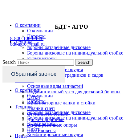
Перейти
к
содержимому
О компании
БДТ • АГРО
О компании
Патенты
8-800-100-08-26
Техника
bdt-agro@mail.ru
Бороны батарейные дисковые
Бороны дисковые на индивидуальной стойке
Культиваторы
Search
Search
Плуги
Комбинированные орудия
Обратный звонок
Техника для виноградников и садов
Запчасти
Основные виды запчастей
О компании
Подшипниковый узел для дисковой бороны
О компании
Катки
Патенты
Культиваторные лапки и стойки
Техника
Планки-сцеп
Бороны батарейные дисковые
Ступицы колесные
Бороны дисковые на индивидуальной стойке
Диски прорезные
Культиваторы
Регулировочные опоры
Плуги
Противовесы
Комбинированные орудия
Цены