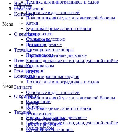
Техника для виноградников и садов
Новости
Запчасти
Росагролизинг
Основные виды запчастей
Контакты
Подшипниковый узел для дисковой бороны
Катки
Menu
Культиваторные лапки и стойки
Планки-сцеп
О компании
Ступицы колесные
О компании
Диски прорезные
Патенты
Регулировочные опоры
Техника
Противовесы
Бороны батарейные дисковые
Цены
Бороны дисковые на индивидуальной стойке
Новости
Культиваторы
Росагролизинг
Плуги
Контакты
Комбинированные орудия
Техника для виноградников и садов
Menu
Запчасти
Основные виды запчастей
О компании
Подшипниковый узел для дисковой бороны
О компании
Катки
Патенты
Культиваторные лапки и стойки
Техника
Планки-сцеп
Бороны батарейные дисковые
Ступицы колесные
Бороны дисковые на индивидуальной стойке
Диски прорезные
Культиваторы
Регулировочные опоры