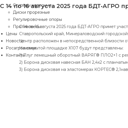
С 14 по 16 августа 2025 года БДТ•АГРО
Ступицы колесные
Диски прорезные
Регулировочные опоры
Противовесы
С 14 по 16 августа 2025 года БДТ•АГРО примет уч
Цены
Ставропольский край, Минераловодский городской ок
Новости
Центр расположен в непосредственной близости о
Росагролизинг
На открытой площадке X107 будут представлены:
Контакты
1) Плуг лемешный оборотный ВАРЯГ® ПЛО2+1 с ре
2) Борона дисковая навесная БАН 2,4х2 с планчаты
3) Борона дисковая на эластомерах КОРТЕС® 2,1на