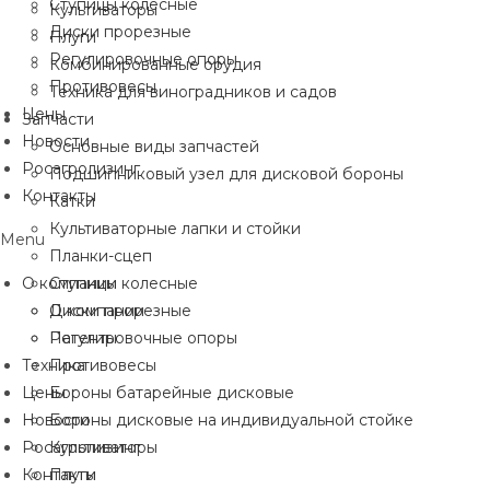
Ступицы колесные
Культиваторы
Диски прорезные
Плуги
Регулировочные опоры
Комбинированные орудия
Противовесы
Техника для виноградников и садов
Цены
Запчасти
Новости
Основные виды запчастей
Росагролизинг
Подшипниковый узел для дисковой бороны
Контакты
Катки
Культиваторные лапки и стойки
Menu
Планки-сцеп
О компании
Ступицы колесные
Диски прорезные
О компании
Регулировочные опоры
Патенты
Техника
Противовесы
Цены
Бороны батарейные дисковые
Новости
Бороны дисковые на индивидуальной стойке
Росагролизинг
Культиваторы
Контакты
Плуги