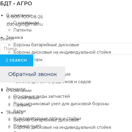
БДТ • АГРО
Перейти
к
О компании
8-800-100-08-26
содержимому
О компании
bdt-agro@mail.ru
Патенты
Техника
Search
Бороны батарейные дисковые
Бороны дисковые на индивидуальной стойке
Культиваторы
SEARCH
Плуги
Обратный звонок
Комбинированные орудия
Техника для виноградников и садов
Запчасти
О компании
Основные виды запчастей
О компании
Подшипниковый узел для дисковой бороны
Патенты
Катки
Техника
Культиваторные лапки и стойки
Бороны батарейные дисковые
Планки-сцеп
Бороны дисковые на индивидуальной стойке