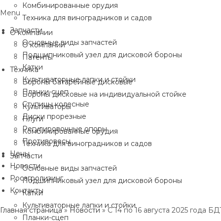
Комбинированные орудия
Menu
Техника для виноградников и садов
Запчасти
О компании
Основные виды запчастей
О компании
Подшипниковый узел для дисковой бороны
Патенты
Катки
Техника
Культиваторные лапки и стойки
Бороны батарейные дисковые
Планки-сцеп
Бороны дисковые на индивидуальной стойке
Ступицы колесные
Культиваторы
Диски прорезные
Плуги
Регулировочные опоры
Комбинированные орудия
Противовесы
Техника для виноградников и садов
Цены
Запчасти
Новости
Основные виды запчастей
Росагролизинг
Подшипниковый узел для дисковой бороны
Контакты
Катки
Культиваторные лапки и стойки
Главная страница
»
Новости
»
С 14 по 16 августа 2025 года 
Планки-сцеп