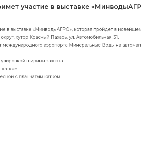
 примет участие в выставке «МинводыАГ
астие в выставке «МинводыАГРО», которая пройдет в новей
руг, хутор Красный Пахарь, ул. Автомобильная, 31.
т международного аэропорта Минеральные Воды на автомаги
гулировкой ширины захвата
м катком
весной с планчатым катком