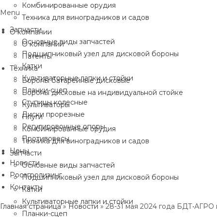
Комбинированные орудия
Menu
Техника для виноградников и садов
Запчасти
О компании
Основные виды запчастей
О компании
Подшипниковый узел для дисковой бороны
Патенты
Катки
Техника
Культиваторные лапки и стойки
Бороны батарейные дисковые
Планки-сцеп
Бороны дисковые на индивидуальной стойке
Ступицы колесные
Культиваторы
Диски прорезные
Плуги
Регулировочные опоры
Комбинированные орудия
Противовесы
Техника для виноградников и садов
Цены
Запчасти
Новости
Основные виды запчастей
Росагролизинг
Подшипниковый узел для дисковой бороны
Контакты
Катки
Культиваторные лапки и стойки
Главная страница
»
Новости
»
28-31 мая 2024 года БДТ•АГРО
Планки-сцеп