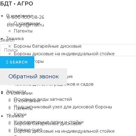
БДТ • АГРО
Перейти
к
О компании
8-800-100-08-26
содержимому
О компании
bdt-agro@mail.ru
Патенты
Техника
Search
Бороны батарейные дисковые
Бороны дисковые на индивидуальной стойке
Культиваторы
SEARCH
Плуги
Обратный звонок
Комбинированные орудия
Техника для виноградников и садов
Запчасти
О компании
Основные виды запчастей
О компании
Подшипниковый узел для дисковой бороны
Патенты
Катки
Техника
Культиваторные лапки и стойки
Бороны батарейные дисковые
Планки-сцеп
Бороны дисковые на индивидуальной стойке