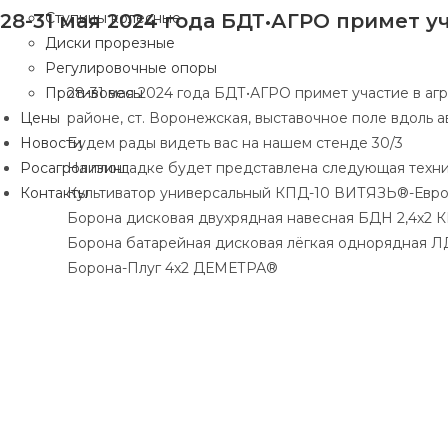
28-31 мая 2024 года БДТ•АГРО примет 
Ступицы колесные
Диски прорезные
Регулировочные опоры
Противовесы
28-31 мая 2024 года БДТ•АГРО примет участие в а
Цены
районе, ст. Воронежская, выставочное поле вдоль 
Новости
Будем рады видеть вас на нашем стенде 30/3
Росагролизинг
На площадке будет представлена следующая техни
Контакты
Культиватор универсальный КПД-10 ВИТЯЗЬ®-Евр
Борона дисковая двухрядная навесная БДН 2,4х2 
Борона батарейная дисковая лёгкая однорядная 
Борона-Плуг 4х2 ДЕМЕТРА®