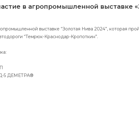
участие в агропромышленной выставке «
гропромышленной выставке “Золотая Нива 2024”, которая про
автодороги “Темрюк-Краснодар-Кропоткин”.
ка:
о
КП
ЛД-5 ДЕМЕТРА®