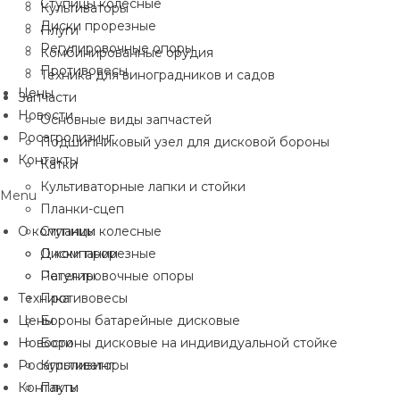
Ступицы колесные
Культиваторы
Диски прорезные
Плуги
Регулировочные опоры
Комбинированные орудия
Противовесы
Техника для виноградников и садов
Цены
Запчасти
Новости
Основные виды запчастей
Росагролизинг
Подшипниковый узел для дисковой бороны
Контакты
Катки
Культиваторные лапки и стойки
Menu
Планки-сцеп
О компании
Ступицы колесные
Диски прорезные
О компании
Регулировочные опоры
Патенты
Техника
Противовесы
Цены
Бороны батарейные дисковые
Новости
Бороны дисковые на индивидуальной стойке
Росагролизинг
Культиваторы
Контакты
Плуги